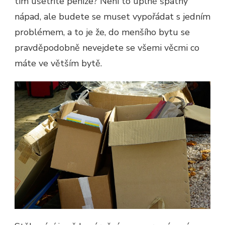
tím ušetříte peníze? Není to úplně špatný
nápad, ale budete se muset vypořádat s jedním
problémem, a to je že, do menšího bytu se
pravděpodobně nevejdete se všemi věcmi co
máte ve větším bytě.