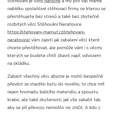
Stěhování je vždy
náročné
a my pro vás máme
nabídku spolehlivé stěhovací firmy, se kterou se
přestěhujete bez stresů a také bez zbytečně
rozbitých věcí.
Stěhování Neratovice
https://stehovani-mamut.cz/stehovani-
neratovice/
vám zajistí jak zabalení věcí, které
chcete přestěhovat, ale pomůže vám i s věcmi,
kterých se budete chtít zbavit např. odvozem
na skládku.
Zabalit všechny věci, abyste je mohli bezpečně
převézt ze starého bytu do nového, to chce mít
nejen hromadu balícího materiálu a spoustu
krabic, ale také zkušenosti, jak vše zabalit tak,
aby se při převozu nemohlo nic zničit. A kdo z