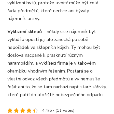
vyklízení bytů, protože uvnitř může být celá
řada předmětů, které nechce ani bývalý
nájemník, ani vy.
Vyklizení sklepů
– někdy sice nájemník byt
vyklidí a opustí jej, ale zanechá po sobě
nepořádek ve sklepních kójích. Ty mohou být
doslova nacpané k prasknutí různým
harampádím, a vyklízecí firma je v takovém
okamžiku vhodným řešením. Postará se o
vlastní odvoz všech předmětů a vy nemusíte
řešit ani to, že se tam nachází např. staré zářivky,
které patří do úložiště nebezpečného odpadu.
4.4/5 - (11 votes)