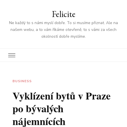
Felicite
Ne každý to s námi myslí dobře. To si musíme přiznat. Ale na
našem webu, a to vám říkáme otevřeně, to s vámi za všech
okolností dobře myslíme.
BUSINESS
Vyklízení bytů v Praze
po bývalých
nájemnících