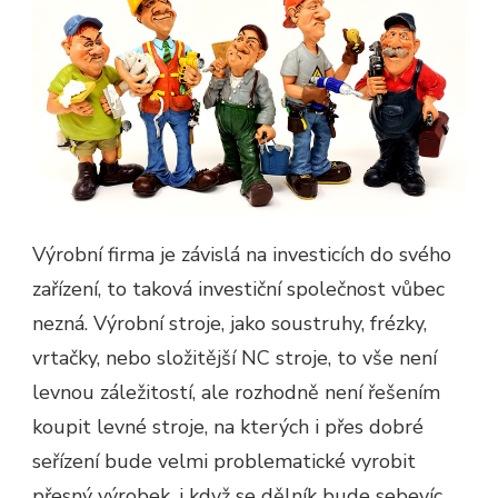
Výrobní firma je závislá na investicích do svého
zařízení, to taková investiční společnost vůbec
nezná. Výrobní stroje, jako soustruhy, frézky,
vrtačky, nebo složitější NC stroje, to vše není
levnou záležitostí, ale rozhodně není řešením
koupit levné stroje, na kterých i přes dobré
seřízení bude velmi problematické vyrobit
přesný výrobek, i když se dělník bude sebevíc