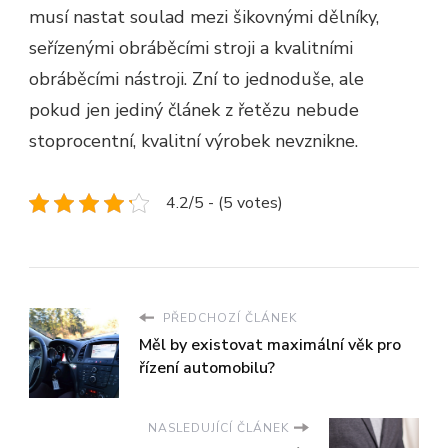
musí nastat soulad mezi šikovnými dělníky,
seřízenými obráběcími stroji a kvalitními
obráběcími nástroji. Zní to jednoduše, ale
pokud jen jediný článek z řetězu nebude
stoprocentní, kvalitní výrobek nevznikne.
4.2/5 - (5 votes)
PŘEDCHOZÍ ČLÁNEK
Měl by existovat maximální věk pro
řízení automobilu?
NASLEDUJÍCÍ ČLÁNEK