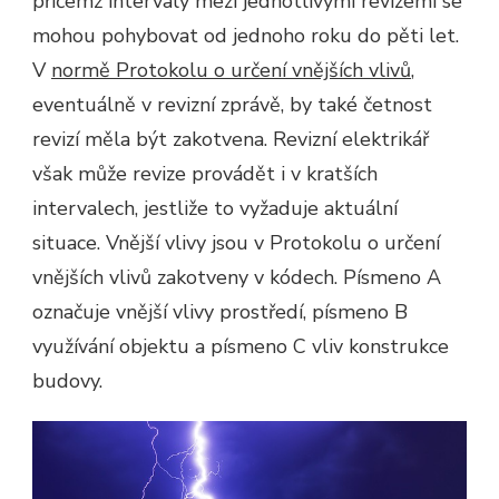
přičemž intervaly mezi jednotlivými revizemi se
mohou pohybovat od jednoho roku do pěti let.
V
normě Protokolu o určení vnějších vlivů
,
eventuálně v revizní zprávě, by také četnost
revizí měla být zakotvena. Revizní elektrikář
však může revize provádět i v kratších
intervalech, jestliže to vyžaduje aktuální
situace.
Vnější vlivy jsou v Protokolu o určení
vnějších vlivů zakotveny v kódech. Písmeno A
označuje vnější vlivy prostředí, písmeno B
využívání objektu a písmeno C vliv konstrukce
budovy.