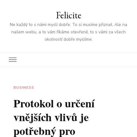
Felicite
Ne každý to s námi myslí dobře. To si musíme přiznat. Ale na
našem webu, a to vám říkáme otevřeně, to s vámi za všech
okolností dobře myslíme.
BUSINESS
Protokol o určení
vnějších vlivů je
potřebný pro