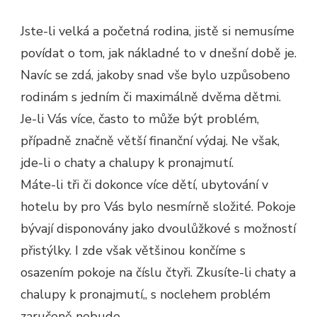
Jste-li velká a početná rodina, jistě si nemusíme
povídat o tom, jak nákladné to v dnešní době je.
Navíc se zdá, jakoby snad vše bylo uzpůsobeno
rodinám s jedním či maximálně dvěma dětmi.
Je-li Vás více, často to může být problém,
případně značně větší finanční výdaj. Ne však,
jde-li o chaty a chalupy k pronajmutí.
Máte-li tři či dokonce více dětí, ubytování v
hotelu by pro Vás bylo nesmírně složité. Pokoje
bývají disponovány jako dvoulůžkové s možností
přistýlky. I zde však většinou končíme s
osazením pokoje na číslu čtyři. Zkusíte-li
chaty a
chalupy k pronajmutí
,, s noclehem problém
zaručeně nebude.