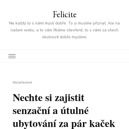
Felicite
Ne každý to s námi myslí dobře. To si musíme přiznat. Ale na
našem webu, a to vám říkáme otevřeně, to s vámi za všech
okolností dobře myslíme.
Nezařazené
Nechte si zajistit
senzační a útulné
ubytování za pár kaček