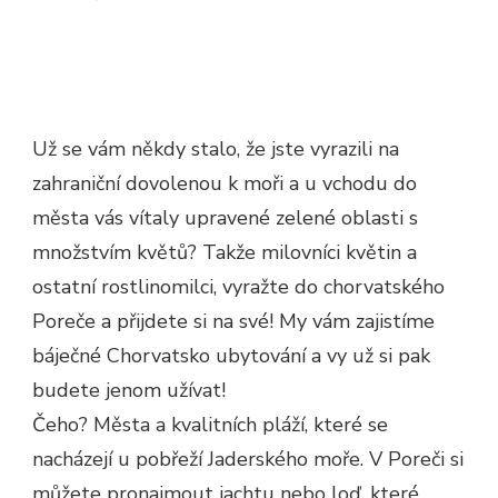
Už se vám někdy stalo, že jste vyrazili na
zahraniční dovolenou k moři a u vchodu do
města vás vítaly upravené zelené oblasti s
množstvím květů? Takže milovníci květin a
ostatní rostlinomilci, vyražte do chorvatského
Poreče a přijdete si na své! My vám zajistíme
báječné Chorvatsko ubytování a vy už si pak
budete jenom užívat!
Čeho? Města a kvalitních pláží, které se
nacházejí u pobřeží Jaderského moře. V Poreči si
můžete pronajmout jachtu nebo loď, které