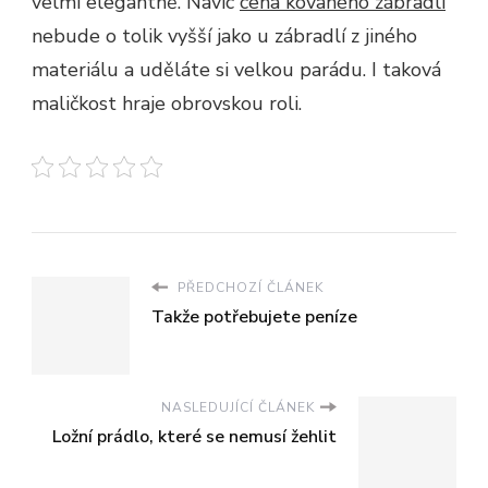
velmi elegantně. Navíc
cena kovaného zábradlí
nebude o tolik vyšší jako u zábradlí z jiného
materiálu a uděláte si velkou parádu. I taková
maličkost hraje obrovskou roli.
PŘEDCHOZÍ ČLÁNEK
Takže potřebujete peníze
NASLEDUJÍCÍ ČLÁNEK
Ložní prádlo, které se nemusí žehlit