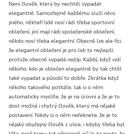
Není člověk, který by nechtěl vypadat
elegantně. Samozřejmě každému sluší něco
jiného, někteří lidé nosí rádi třeba sportovní
oblečení, jiní mají rádi společenské oblečení,
někdo nosí třeba elegantní. Obecně lze ale říci,
že elegantní oblečení je pro lidi to nejlepší,
protože obecně vypadá nejlíp. Každý, když vidí
někoho, kdo je oblečen elegantně by tak chtěl
také vypadat a působí to dobře. Zkrátka když
někoho takového potkáte, tak si o něm
automaticky myslíte, že je na úrovni a že je to
dost možná i chytrý člověk, který má nějaké
postavení. Nikdy si o něm neřeknete, že je to
nějaký obyčejný člověk z ulice, i kdyby třeba byl.
Víte, proč tomu tak přirozeně je? Je to proto, že