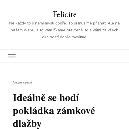
Felicite
Ne každý to s námi myslí dobře. To si musíme přiznat. Ale na
našem webu, a to vám říkáme otevřeně, to s vámi za všech
okolností dobře myslíme.
Nezařazené
Ideálně se hodí
pokládka zámkové
dlažby